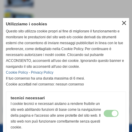
close
Utilizziamo i cookies
Questo sito utilizza cookie propri al fine di migliorare il funzionamento e
monitorare le prestazioni del sito web e/o cookie derivati da strumenti
esterni che consentono di inviare messaggi pubblicitari in linea con le tue
preferenze, come dettagliato nella Cookie Policy. Per continuare è
necessario autorizzare i nostri cookie. Cliccando sul pulsante
ACCONSENTO, acconsenti all'uso dei cookie. Ignorando questo banner e
navigando il sito acconsenti all'uso dei cookie.
Cookie Policy
-
Privacy Policy
Ecco le foto in dettaglio della nostra nuova ambulanza
costruita su telaio DUCATO Fiat.
Il tuo consenso ha una durata massima di 6 mesi.
Cookie accettati nel consenso: nessun consenso
tecnici necessari
I cookie tecnici e necessari aiutano a rendere fruibile un
sito web abilitando funzioni di base come la navigazione
<< precedente
successivo >>
della pagina e l'accesso alle aree protette del sito web. Il
sito web non può funzionare correttamente senza questi
Arc. di Misericordia di San Miniato -odv
cookie.
Via A. Conti n°40-44 - San Miniato (Pisa)