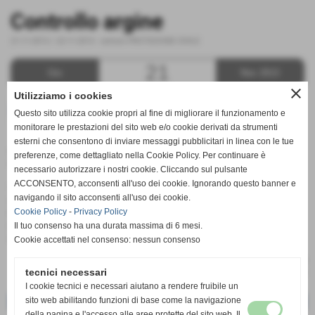
Controllo argine
21-11-2013 / 22-11-2013
-
settore PROTEZIONE CIVILE
21
Gio
Nov 2013
close
Utilizziamo i cookies
Questo sito utilizza cookie propri al fine di migliorare il funzionamento e
monitorare le prestazioni del sito web e/o cookie derivati da strumenti
esterni che consentono di inviare messaggi pubblicitari in linea con le tue
orario:
21
preferenze, come dettagliato nella Cookie Policy. Per continuare è
dove:
San Miniato - castelfiorentino
necessario autorizzare i nostri cookie. Cliccando sul pulsante
ACCONSENTO, acconsenti all'uso dei cookie. Ignorando questo banner e
Viste le abbondanti pioggie, in via sanminiatese, direzione
navigando il sito acconsenti all'uso dei cookie.
Castelfiorentino è stato garantito il controllo di un´argine del
Cookie Policy
-
Privacy Policy
fiume Elsa che era stato sbancato per dei lavori.
Inviate due squadre dalle ore 21 alle ore 01.30 e dalle 3.50 ale
Il tuo consenso ha una durata massima di 6 mesi.
6.
Cookie accettati nel consenso: nessun consenso
tecnici necessari
I cookie tecnici e necessari aiutano a rendere fruibile un
sito web abilitando funzioni di base come la navigazione
<< precedente
successivo >>
della pagina e l'accesso alle aree protette del sito web. Il