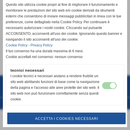
Invia
Questo sito utilizza cookie propri al fine di migliorare il funzionamento e
Collegio provibirale
monitorare le prestazioni del sito web e/o cookie derivati da strumenti
esterni che consentono di inviare messaggi pubblicitari in linea con le tue
preferenze, come dettagliato nella Cookie Policy. Per continuare è
risultati: 1-3 / 3
necessario autorizzare i nostri cookie. Cliccando sul pulsante
ACCONSENTO, acconsenti all'uso dei cookie. Ignorando questo banner e
cognome e nome
ruolo
e-mail
navigando il sito acconsenti all'uso dei cookie.
Giuseppe Chelli
Presidente
Cookie Policy
-
Privacy Policy
Il tuo consenso ha una durata massima di 6 mesi.
Maria Grazia Napoli
Probiviro
Cookie accettati nel consenso: nessun consenso
Piero Bianchi
Probiviro
tecnici necessari
I cookie tecnici e necessari aiutano a rendere fruibile un
Arc. di Misericordia di San Miniato -odv
Via A. Conti n°40-44 - San Miniato (Pisa)
sito web abilitando funzioni di base come la navigazione
C.F 82000550507
della pagina e l'accesso alle aree protette del sito web. Il
P.iva 02445380500
sito web non può funzionare correttamente senza questi
Tel.
0571418200
cookie.
Realizzazione siti web www.sitoper.it
ACCETTA I COOKIES NECESSARI